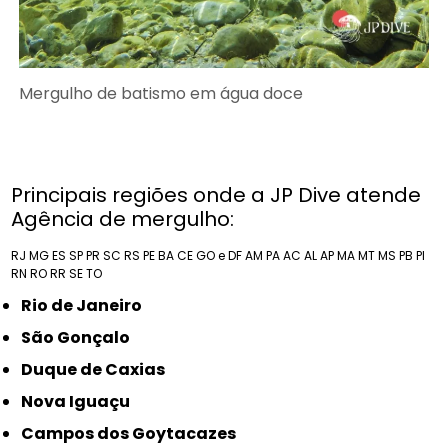
Mergulho de batismo em água doce
Principais regiões onde a JP Dive atende
Agência de mergulho:
RJ
MG
ES
SP
PR
SC
RS
PE
BA
CE
GO e DF
AM
PA
AC
AL
AP
MA
MT
MS
PB
PI
RN
RO
RR
SE
TO
Rio de Janeiro
São Gonçalo
Duque de Caxias
Nova Iguaçu
Campos dos Goytacazes