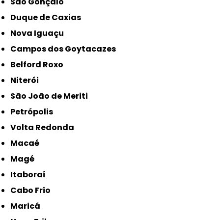
São Gonçalo
Duque de Caxias
Nova Iguaçu
Campos dos Goytacazes
Belford Roxo
Niterói
São João de Meriti
Petrópolis
Volta Redonda
Macaé
Magé
Itaboraí
Cabo Frio
Maricá