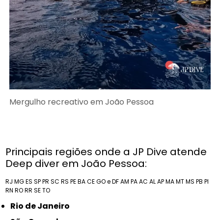
Mergulho recreativo em João Pessoa
Principais regiões onde a JP Dive atende
Deep diver em João Pessoa:
RJ
MG
ES
SP
PR
SC
RS
PE
BA
CE
GO e DF
AM
PA
AC
AL
AP
MA
MT
MS
PB
PI
RN
RO
RR
SE
TO
Rio de Janeiro