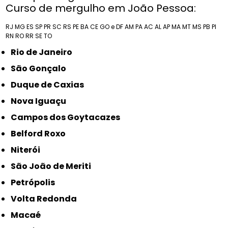
Curso de mergulho em João Pessoa:
RJ
MG
ES
SP
PR
SC
RS
PE
BA
CE
GO e DF
AM
PA
AC
AL
AP
MA
MT
MS
PB
PI
RN
RO
RR
SE
TO
Rio de Janeiro
São Gonçalo
Duque de Caxias
Nova Iguaçu
Campos dos Goytacazes
Belford Roxo
Niterói
São João de Meriti
Petrópolis
Volta Redonda
Macaé