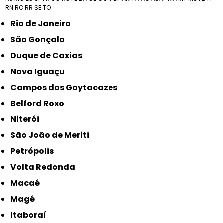
RN
RO
RR
SE
TO
Rio de Janeiro
São Gonçalo
Duque de Caxias
Nova Iguaçu
Campos dos Goytacazes
Belford Roxo
Niterói
São João de Meriti
Petrópolis
Volta Redonda
Macaé
Magé
Itaboraí