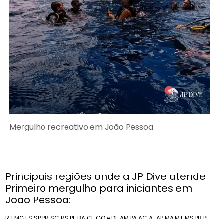
Mergulho recreativo em João Pessoa
Principais regiões onde a JP Dive atende
Primeiro mergulho para iniciantes em
João Pessoa:
RJ
MG
ES
SP
PR
SC
RS
PE
BA
CE
GO e DF
AM
PA
AC
AL
AP
MA
MT
MS
PB
PI