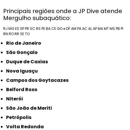
Principais regiões onde a JP Dive atende
Mergulho subaquático:
RJ
MG
ES
SP
PR
SC
RS
PE
BA
CE
GO e DF
AM
PA
AC
AL
AP
MA
MT
MS
PB
PI
RN
RO
RR
SE
TO
Rio de Janeiro
São Gonçalo
Duque de Caxias
Nova Iguaçu
Campos dos Goytacazes
Belford Roxo
Niterói
São João de Meriti
Petrópolis
Volta Redonda