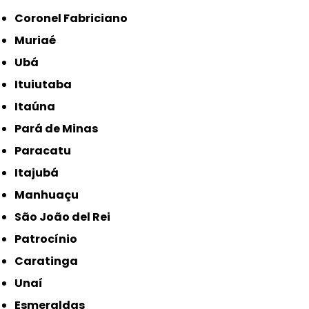
Coronel Fabriciano
Muriaé
Ubá
Ituiutaba
Itaúna
Pará de Minas
Paracatu
Itajubá
Manhuaçu
São João del Rei
Patrocínio
Caratinga
Unaí
Esmeraldas