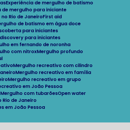
tas
Experiência de mergulho de batismo
a de mergulho para iniciante
 no Rio de Janeiro
First aid
Mergulho de batismo em água doce
escoberta para iniciantes
 discovery para iniciantes
gulho em fernando de noronha
gulho com nitrox
Mergulho profundo
al
eativo
Mergulho recreativo com cilindro
Janeiro
Mergulho recreativo em família
eiro
Mergulho recreativo em grupo
recreativo em João Pessoa
o
Mergulho com tubarões
Open water
o Rio de Janeiro
ntes em João Pessoa