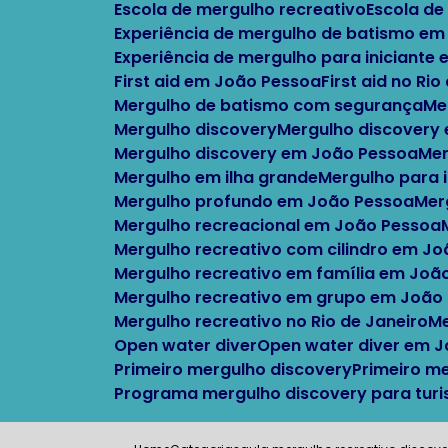
Escola de mergulho recreativo
Escola d
Experiência de mergulho de batismo em
Experiência de mergulho para iniciante
First aid em João Pessoa
First aid no Ri
Mergulho de batismo com segurança
M
Mergulho discovery
Mergulho discovery
Mergulho discovery em João Pessoa
M
Mergulho em ilha grande
Mergulho para 
Mergulho profundo em João Pessoa
Me
Mergulho recreacional em João Pessoa
Mergulho recreativo com cilindro em J
Mergulho recreativo em família em Joã
Mergulho recreativo em grupo em João
Mergulho recreativo no Rio de Janeiro
Open water diver
Open water diver em 
Primeiro mergulho discovery
Primeiro m
Programa mergulho discovery para turi