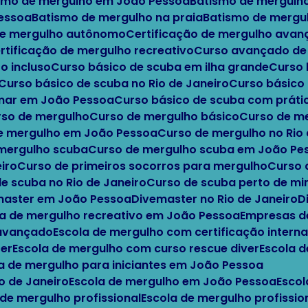
ismo de mergulho em João Pessoa
Batismo de mergulh
Pessoa
Batismo de mergulho na praia
Batismo de mergu
 de mergulho autônomo
Certificação de mergulho ava
ertificação de mergulho recreativo
Curso avançado d
o incluso
Curso básico de scuba em ilha grande
Curso
Curso básico de scuba no Rio de Janeiro
Curso básic
 mar em João Pessoa
Curso básico de scuba com práti
urso de mergulho
Curso de mergulho básico
Curso de m
de mergulho em João Pessoa
Curso de mergulho no Rio
 mergulho scuba
Curso de mergulho scuba em João Pe
iro
Curso de primeiros socorros para mergulho
Curso
de scuba no Rio de Janeiro
Curso de scuba perto de m
emaster em João Pessoa
Divemaster no Rio de Janeiro
a de mergulho recreativo em João Pessoa
Empresas d
 avançado
Escola de mergulho com certificação interna
ter
Escola de mergulho com curso rescue diver
Escola 
la de mergulho para iniciantes em João Pessoa
io de Janeiro
Escola de mergulho em João Pessoa
Esco
 de mergulho profissional
Escola de mergulho profissi