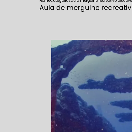
Home
Categorias
aula mergulho recreativo discov
Aula de mergulho recreati