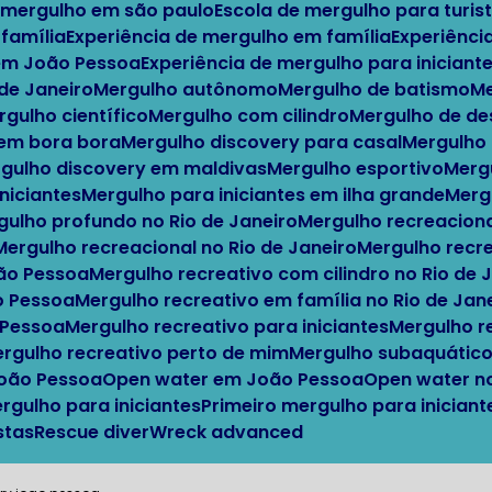
e mergulho em são paulo
Escola de mergulho para turis
 família
Experiência de mergulho em família
Experiênci
 em João Pessoa
Experiência de mergulho para iniciante
o de Janeiro
Mergulho autônomo
Mergulho de batismo
ergulho científico
Mergulho com cilindro
Mergulho de d
 em bora bora
Mergulho discovery para casal
Mergulho
ergulho discovery em maldivas
Mergulho esportivo
Mer
iniciantes
Mergulho para iniciantes em ilha grande
Mer
rgulho profundo no Rio de Janeiro
Mergulho recreacion
Mergulho recreacional no Rio de Janeiro
Mergulho recr
oão Pessoa
Mergulho recreativo com cilindro no Rio de 
o Pessoa
Mergulho recreativo em família no Rio de Jan
 Pessoa
Mergulho recreativo para iniciantes
Mergulho 
Mergulho recreativo perto de mim
Mergulho subaquátic
João Pessoa
Open water em João Pessoa
Open water n
ergulho para iniciantes
Primeiro mergulho para inicia
stas
Rescue diver
Wreck advanced