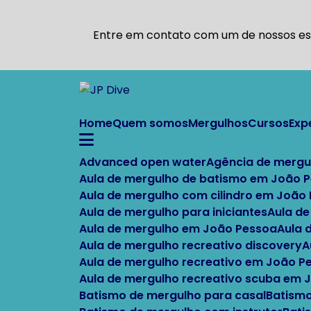
Entre em contato com um de nossos esp
Home
Quem somos
Mergulhos
Cursos
Ex
Advanced open water
Agência de mergu
Aula de mergulho de batismo em João 
Aula de mergulho com cilindro em João
Aula de mergulho para iniciantes
Aula d
Aula de mergulho em João Pessoa
Aula
Aula de mergulho recreativo discovery
Aula de mergulho recreativo em João P
Aula de mergulho recreativo scuba em
Batismo de mergulho para casal
Batism