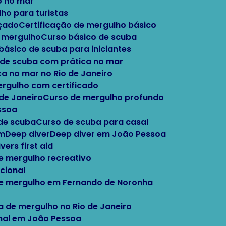
o no mar
lho para turistas
nçado
Certificação de mergulho básico
e mergulho
Curso básico de scuba
 básico de scuba para iniciantes
o de scuba com prática no mar
ca no mar no Rio de Janeiro
ergulho com certificado
 de Janeiro
Curso de mergulho profundo
ssoa
 de scuba
Curso de scuba para casal
im
Deep diver
Deep diver em João Pessoa
Divers first aid
e mergulho recreativo
cional
de mergulho em Fernando de Noronha
la de mergulho no Rio de Janeiro
onal em João Pessoa