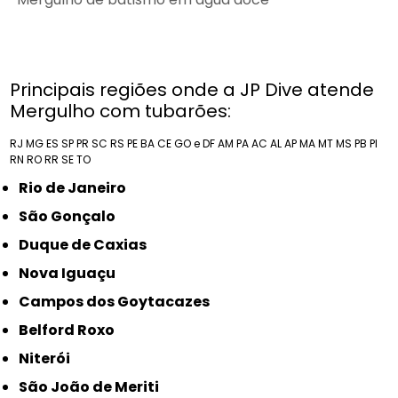
Principais regiões onde a JP Dive atende
Mergulho com tubarões:
RJ
MG
ES
SP
PR
SC
RS
PE
BA
CE
GO e DF
AM
PA
AC
AL
AP
MA
MT
MS
PB
PI
RN
RO
RR
SE
TO
Rio de Janeiro
São Gonçalo
Duque de Caxias
Nova Iguaçu
Campos dos Goytacazes
Belford Roxo
Niterói
São João de Meriti