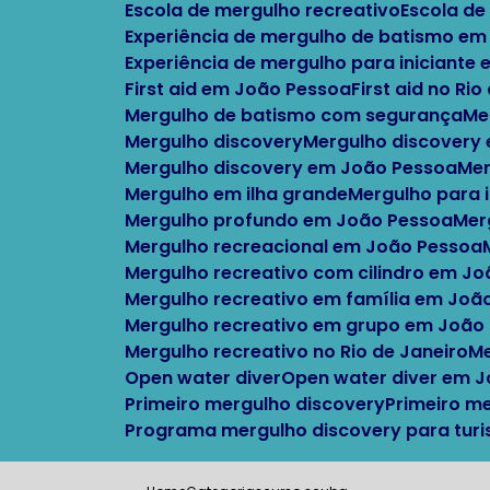
Escola de mergulho recreativo
Escola d
Experiência de mergulho de batismo em
Experiência de mergulho para iniciante
First aid em João Pessoa
First aid no Ri
Mergulho de batismo com segurança
M
Mergulho discovery
Mergulho discovery
Mergulho discovery em João Pessoa
M
Mergulho em ilha grande
Mergulho para 
Mergulho profundo em João Pessoa
Me
Mergulho recreacional em João Pessoa
Mergulho recreativo com cilindro em J
Mergulho recreativo em família em Joã
Mergulho recreativo em grupo em João
Mergulho recreativo no Rio de Janeiro
Open water diver
Open water diver em 
Primeiro mergulho discovery
Primeiro m
Programa mergulho discovery para turi