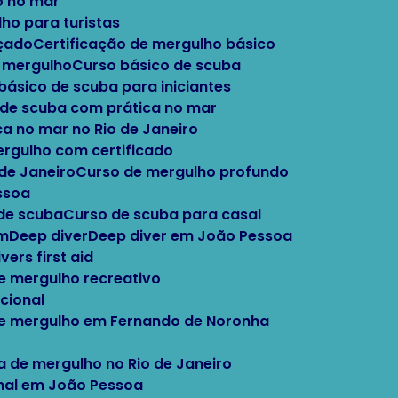
o no mar
lho para turistas
nçado
Certificação de mergulho básico
e mergulho
Curso básico de scuba
 básico de scuba para iniciantes
o de scuba com prática no mar
ca no mar no Rio de Janeiro
ergulho com certificado
 de Janeiro
Curso de mergulho profundo
ssoa
 de scuba
Curso de scuba para casal
im
Deep diver
Deep diver em João Pessoa
Divers first aid
e mergulho recreativo
cional
de mergulho em Fernando de Noronha
la de mergulho no Rio de Janeiro
onal em João Pessoa