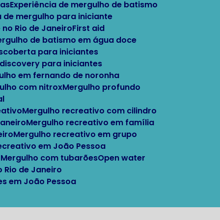
tas
Experiência de mergulho de batismo
a de mergulho para iniciante
 no Rio de Janeiro
First aid
Mergulho de batismo em água doce
escoberta para iniciantes
 discovery para iniciantes
gulho em fernando de noronha
gulho com nitrox
Mergulho profundo
al
eativo
Mergulho recreativo com cilindro
Janeiro
Mergulho recreativo em família
eiro
Mergulho recreativo em grupo
recreativo em João Pessoa
o
Mergulho com tubarões
Open water
o Rio de Janeiro
ntes em João Pessoa