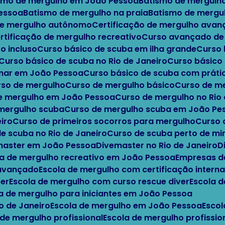
ismo de mergulho em João Pessoa
Batismo de mergulh
Pessoa
Batismo de mergulho na praia
Batismo de mergu
 de mergulho autônomo
Certificação de mergulho ava
ertificação de mergulho recreativo
Curso avançado d
o incluso
Curso básico de scuba em ilha grande
Curso
Curso básico de scuba no Rio de Janeiro
Curso básic
 mar em João Pessoa
Curso básico de scuba com práti
urso de mergulho
Curso de mergulho básico
Curso de m
de mergulho em João Pessoa
Curso de mergulho no Rio
 mergulho scuba
Curso de mergulho scuba em João Pe
iro
Curso de primeiros socorros para mergulho
Curso
de scuba no Rio de Janeiro
Curso de scuba perto de m
emaster em João Pessoa
Divemaster no Rio de Janeiro
a de mergulho recreativo em João Pessoa
Empresas d
 avançado
Escola de mergulho com certificação interna
ter
Escola de mergulho com curso rescue diver
Escola 
la de mergulho para iniciantes em João Pessoa
io de Janeiro
Escola de mergulho em João Pessoa
Esco
 de mergulho profissional
Escola de mergulho profissi