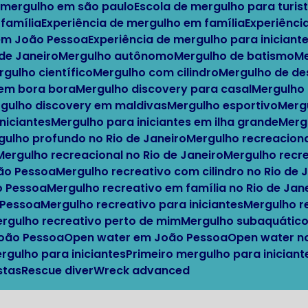
e mergulho em são paulo
Escola de mergulho para turis
 família
Experiência de mergulho em família
Experiênci
 em João Pessoa
Experiência de mergulho para iniciante
o de Janeiro
Mergulho autônomo
Mergulho de batismo
ergulho científico
Mergulho com cilindro
Mergulho de d
 em bora bora
Mergulho discovery para casal
Mergulho
ergulho discovery em maldivas
Mergulho esportivo
Mer
iniciantes
Mergulho para iniciantes em ilha grande
Mer
rgulho profundo no Rio de Janeiro
Mergulho recreacion
Mergulho recreacional no Rio de Janeiro
Mergulho recr
oão Pessoa
Mergulho recreativo com cilindro no Rio de 
o Pessoa
Mergulho recreativo em família no Rio de Jan
 Pessoa
Mergulho recreativo para iniciantes
Mergulho 
Mergulho recreativo perto de mim
Mergulho subaquátic
João Pessoa
Open water em João Pessoa
Open water n
ergulho para iniciantes
Primeiro mergulho para inicia
stas
Rescue diver
Wreck advanced