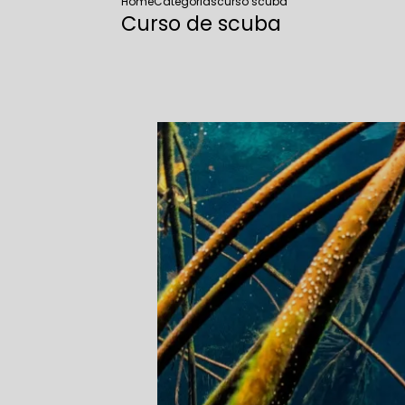
Home
Categorias
curso scuba
Curso de scuba