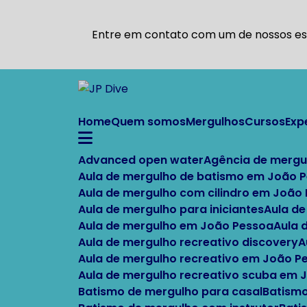
Entre em contato com um de nossos esp
Home
Quem somos
Mergulhos
Cursos
Ex
Advanced open water
Agência de mergu
Aula de mergulho de batismo em João 
Aula de mergulho com cilindro em João
Aula de mergulho para iniciantes
Aula d
Aula de mergulho em João Pessoa
Aula
Aula de mergulho recreativo discovery
Aula de mergulho recreativo em João P
Aula de mergulho recreativo scuba em
Batismo de mergulho para casal
Batism