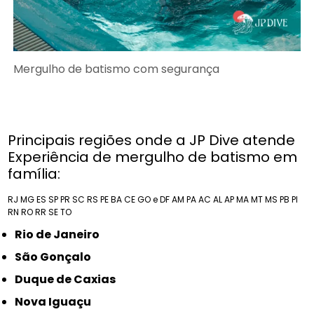
Mergulho de batismo com segurança
Principais regiões onde a JP Dive atende
Experiência de mergulho de batismo em
família:
RJ
MG
ES
SP
PR
SC
RS
PE
BA
CE
GO e DF
AM
PA
AC
AL
AP
MA
MT
MS
PB
PI
RN
RO
RR
SE
TO
Rio de Janeiro
São Gonçalo
Duque de Caxias
Nova Iguaçu