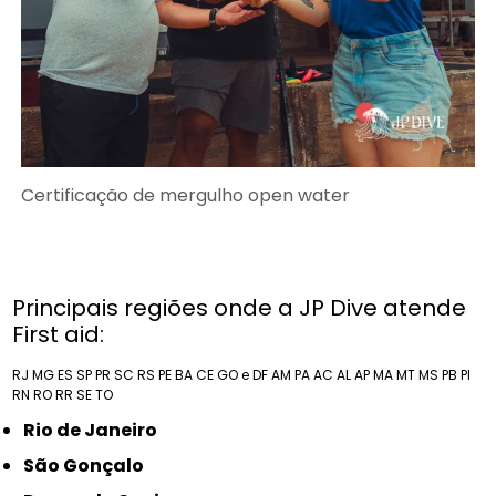
Certificação de mergulho open water
Principais regiões onde a JP Dive atende
First aid:
RJ
MG
ES
SP
PR
SC
RS
PE
BA
CE
GO e DF
AM
PA
AC
AL
AP
MA
MT
MS
PB
PI
RN
RO
RR
SE
TO
Rio de Janeiro
São Gonçalo