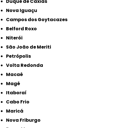
Duque de Caxias
Nova Iguaçu
Campos dos Goytacazes
Belford Roxo
Niterói
São João de Meriti
Petrópolis
Volta Redonda
Macaé
Magé
Itaboraí
Cabo Frio
Maricá
Nova Friburgo