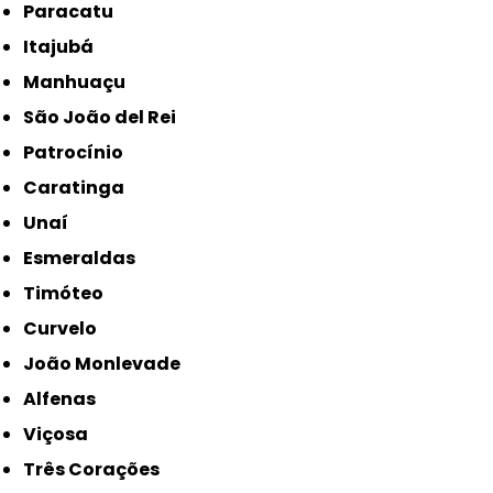
Paracatu
Itajubá
Manhuaçu
São João del Rei
Patrocínio
Caratinga
Unaí
Esmeraldas
Timóteo
Curvelo
João Monlevade
Alfenas
Viçosa
Três Corações