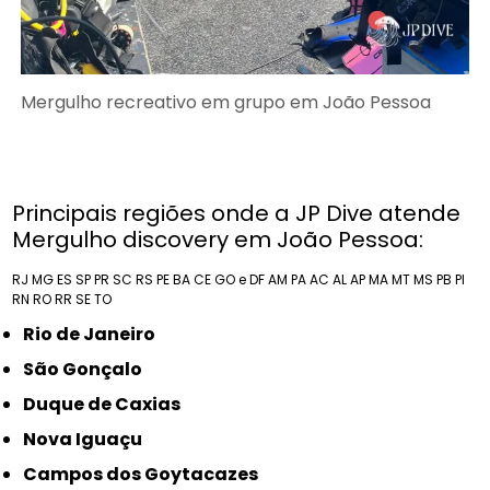
Mergulho recreativo em grupo em João Pessoa
Principais regiões onde a JP Dive atende
Mergulho discovery em João Pessoa:
RJ
MG
ES
SP
PR
SC
RS
PE
BA
CE
GO e DF
AM
PA
AC
AL
AP
MA
MT
MS
PB
PI
RN
RO
RR
SE
TO
Rio de Janeiro
São Gonçalo
Duque de Caxias
Nova Iguaçu
Campos dos Goytacazes