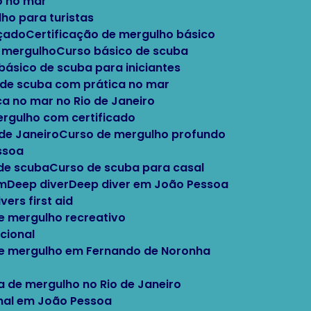
o no mar
lho para turistas
nçado
Certificação de mergulho básico
e mergulho
Curso básico de scuba
 básico de scuba para iniciantes
o de scuba com prática no mar
ca no mar no Rio de Janeiro
ergulho com certificado
 de Janeiro
Curso de mergulho profundo
ssoa
 de scuba
Curso de scuba para casal
im
Deep diver
Deep diver em João Pessoa
Divers first aid
e mergulho recreativo
cional
de mergulho em Fernando de Noronha
la de mergulho no Rio de Janeiro
onal em João Pessoa