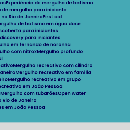
tas
Experiência de mergulho de batismo
a de mergulho para iniciante
 no Rio de Janeiro
First aid
Mergulho de batismo em água doce
escoberta para iniciantes
 discovery para iniciantes
gulho em fernando de noronha
gulho com nitrox
Mergulho profundo
al
eativo
Mergulho recreativo com cilindro
Janeiro
Mergulho recreativo em família
eiro
Mergulho recreativo em grupo
recreativo em João Pessoa
o
Mergulho com tubarões
Open water
o Rio de Janeiro
ntes em João Pessoa