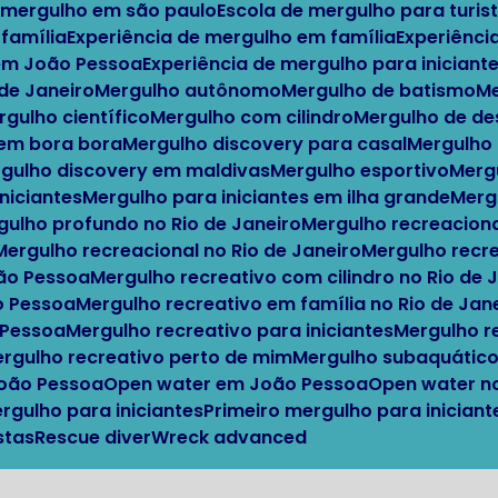
e mergulho em são paulo
Escola de mergulho para turis
 família
Experiência de mergulho em família
Experiênci
 em João Pessoa
Experiência de mergulho para iniciante
o de Janeiro
Mergulho autônomo
Mergulho de batismo
ergulho científico
Mergulho com cilindro
Mergulho de d
 em bora bora
Mergulho discovery para casal
Mergulho
ergulho discovery em maldivas
Mergulho esportivo
Mer
iniciantes
Mergulho para iniciantes em ilha grande
Mer
rgulho profundo no Rio de Janeiro
Mergulho recreacion
Mergulho recreacional no Rio de Janeiro
Mergulho recr
oão Pessoa
Mergulho recreativo com cilindro no Rio de 
o Pessoa
Mergulho recreativo em família no Rio de Jan
 Pessoa
Mergulho recreativo para iniciantes
Mergulho 
Mergulho recreativo perto de mim
Mergulho subaquátic
João Pessoa
Open water em João Pessoa
Open water n
ergulho para iniciantes
Primeiro mergulho para inicia
stas
Rescue diver
Wreck advanced