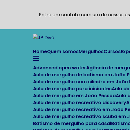
Entre em contato com um de nossos esp
Home
Quem somos
Mergulhos
Cursos
Ex
Advanced open water
Agência de mergu
Aula de mergulho de batismo em João 
Aula de mergulho com cilindro em João
Aula de mergulho para iniciantes
Aula d
Aula de mergulho em João Pessoa
Aula
Aula de mergulho recreativo discovery
Aula de mergulho recreativo em João P
Aula de mergulho recreativo scuba em
Batismo de mergulho para casal
Batism