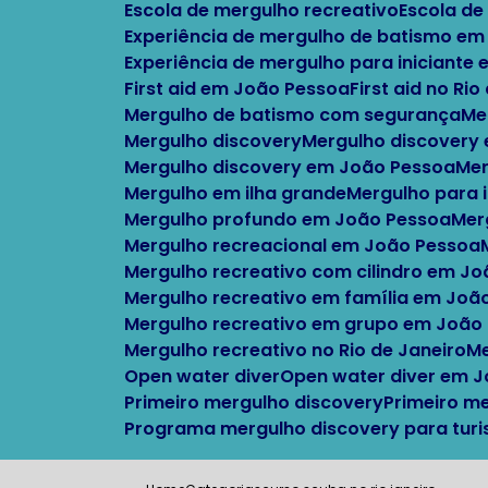
Escola de mergulho recreativo
Escola d
Experiência de mergulho de batismo em
Experiência de mergulho para iniciante
First aid em João Pessoa
First aid no Ri
Mergulho de batismo com segurança
M
Mergulho discovery
Mergulho discovery
Mergulho discovery em João Pessoa
M
Mergulho em ilha grande
Mergulho para 
Mergulho profundo em João Pessoa
Me
Mergulho recreacional em João Pessoa
Mergulho recreativo com cilindro em J
Mergulho recreativo em família em Joã
Mergulho recreativo em grupo em João
Mergulho recreativo no Rio de Janeiro
Open water diver
Open water diver em 
Primeiro mergulho discovery
Primeiro m
Programa mergulho discovery para turi