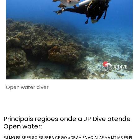
Open water diver
Principais regiões onde a JP Dive atende
Open water:
RJ
MG
ES
SP
PR
SC
RS
PE
BA
CE
GO e DF
AM
PA
AC
AL
AP
MA
MT
MS
PB
PI