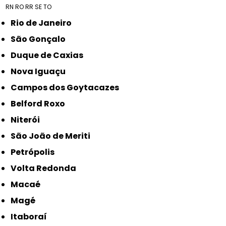
RN
RO
RR
SE
TO
Rio de Janeiro
São Gonçalo
Duque de Caxias
Nova Iguaçu
Campos dos Goytacazes
Belford Roxo
Niterói
São João de Meriti
Petrópolis
Volta Redonda
Macaé
Magé
Itaboraí