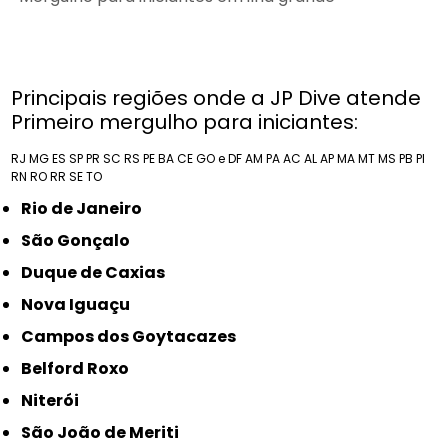
Principais regiões onde a JP Dive atende
Primeiro mergulho para iniciantes:
RJ
MG
ES
SP
PR
SC
RS
PE
BA
CE
GO e DF
AM
PA
AC
AL
AP
MA
MT
MS
PB
PI
RN
RO
RR
SE
TO
Rio de Janeiro
São Gonçalo
Duque de Caxias
Nova Iguaçu
Campos dos Goytacazes
Belford Roxo
Niterói
São João de Meriti