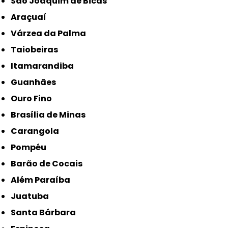
São Joaquim de Bicas
Araçuaí
Várzea da Palma
Taiobeiras
Itamarandiba
Guanhães
Ouro Fino
Brasília de Minas
Carangola
Pompéu
Barão de Cocais
Além Paraíba
Juatuba
Santa Bárbara