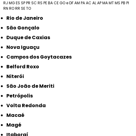
RJ
MG
ES
SP
PR
SC
RS
PE
BA
CE
GO e DF
AM
PA
AC
AL
AP
MA
MT
MS
PB
PI
RN
RO
RR
SE
TO
Rio de Janeiro
São Gonçalo
Duque de Caxias
Nova Iguaçu
Campos dos Goytacazes
Belford Roxo
Niterói
São João de Meriti
Petrópolis
Volta Redonda
Macaé
Magé
Itaboraí