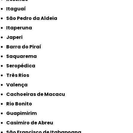
Itaguaí
São Pedro da Aldeia
Itaperuna
Japeri
Barra do Piraí
Saquarema
Seropédica
Três Rios
Valença
Cachoeiras de Macacu
Rio Bonito
Guapimirim
Casimiro de Abreu
São Francisco de Itabapoana