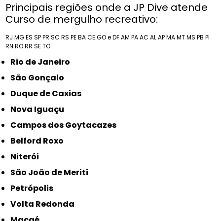
Principais regiões onde a JP Dive atende
Curso de mergulho recreativo:
RJ
MG
ES
SP
PR
SC
RS
PE
BA
CE
GO e DF
AM
PA
AC
AL
AP
MA
MT
MS
PB
PI
RN
RO
RR
SE
TO
Rio de Janeiro
São Gonçalo
Duque de Caxias
Nova Iguaçu
Campos dos Goytacazes
Belford Roxo
Niterói
São João de Meriti
Petrópolis
Volta Redonda
Macaé