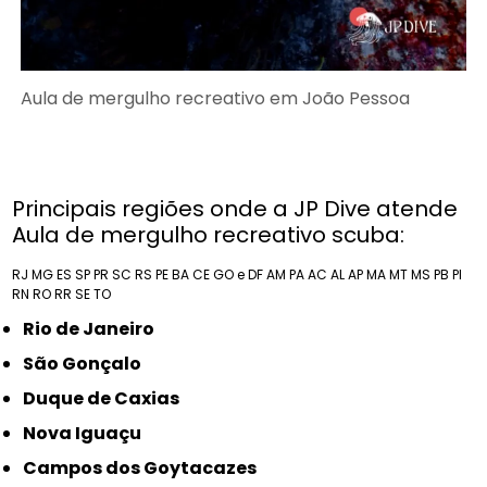
Aula de mergulho recreativo em João Pessoa
Principais regiões onde a JP Dive atende
Aula de mergulho recreativo scuba:
RJ
MG
ES
SP
PR
SC
RS
PE
BA
CE
GO e DF
AM
PA
AC
AL
AP
MA
MT
MS
PB
PI
RN
RO
RR
SE
TO
Rio de Janeiro
São Gonçalo
Duque de Caxias
Nova Iguaçu
Campos dos Goytacazes