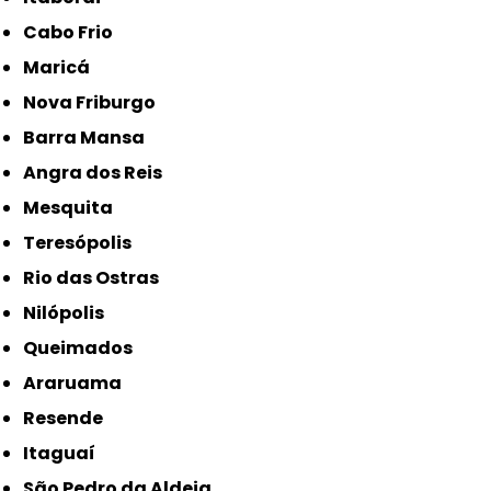
Cabo Frio
Maricá
Nova Friburgo
Barra Mansa
Angra dos Reis
Mesquita
Teresópolis
Rio das Ostras
Nilópolis
Queimados
Araruama
Resende
Itaguaí
São Pedro da Aldeia