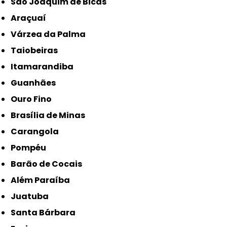
São Joaquim de Bicas
Araçuaí
Várzea da Palma
Taiobeiras
Itamarandiba
Guanhães
Ouro Fino
Brasília de Minas
Carangola
Pompéu
Barão de Cocais
Além Paraíba
Juatuba
Santa Bárbara