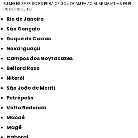
RJ
MG
ES
SP
PR
SC
RS
PE
BA
CE
GO e DF
AM
PA
AC
AL
AP
MA
MT
MS
PB
PI
RN
RO
RR
SE
TO
Rio de Janeiro
São Gonçalo
Duque de Caxias
Nova Iguaçu
Campos dos Goytacazes
Belford Roxo
Niterói
São João de Meriti
Petrópolis
Volta Redonda
Macaé
Magé
Itaboraí