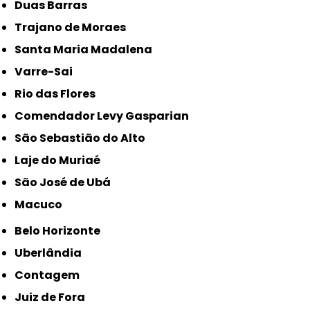
Duas Barras
Trajano de Moraes
Santa Maria Madalena
Varre-Sai
Rio das Flores
Comendador Levy Gasparian
São Sebastião do Alto
Laje do Muriaé
São José de Ubá
Macuco
Belo Horizonte
Uberlândia
Contagem
Juiz de Fora