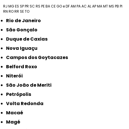
RJ
MG
ES
SP
PR
SC
RS
PE
BA
CE
GO e DF
AM
PA
AC
AL
AP
MA
MT
MS
PB
PI
RN
RO
RR
SE
TO
Rio de Janeiro
São Gonçalo
Duque de Caxias
Nova Iguaçu
Campos dos Goytacazes
Belford Roxo
Niterói
São João de Meriti
Petrópolis
Volta Redonda
Macaé
Magé