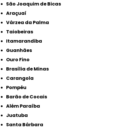
São Joaquim de Bicas
Araçuaí
Várzea da Palma
Taiobeiras
Itamarandiba
Guanhães
Ouro Fino
Brasília de Minas
Carangola
Pompéu
Barão de Cocais
Além Paraíba
Juatuba
Santa Bárbara