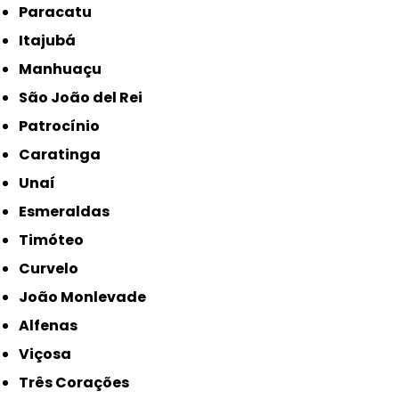
Paracatu
Itajubá
Manhuaçu
São João del Rei
Patrocínio
Caratinga
Unaí
Esmeraldas
Timóteo
Curvelo
João Monlevade
Alfenas
Viçosa
Três Corações