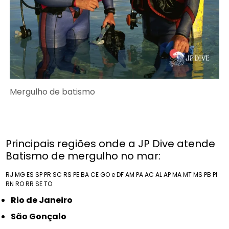
Mergulho de batismo
Principais regiões onde a JP Dive atende
Batismo de mergulho no mar:
RJ
MG
ES
SP
PR
SC
RS
PE
BA
CE
GO e DF
AM
PA
AC
AL
AP
MA
MT
MS
PB
PI
RN
RO
RR
SE
TO
Rio de Janeiro
São Gonçalo