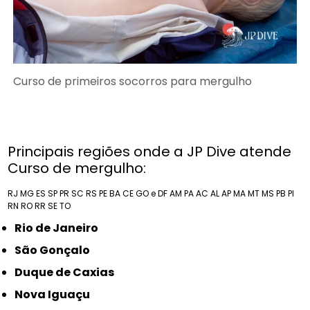
Curso de primeiros socorros para mergulho
Principais regiões onde a JP Dive atende
Curso de mergulho:
RJ
MG
ES
SP
PR
SC
RS
PE
BA
CE
GO e DF
AM
PA
AC
AL
AP
MA
MT
MS
PB
PI
RN
RO
RR
SE
TO
Rio de Janeiro
São Gonçalo
Duque de Caxias
Nova Iguaçu