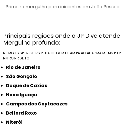
Primeiro mergulho para iniciantes em João Pessoa
Principais regiões onde a JP Dive atende
Mergulho profundo:
RJ
MG
ES
SP
PR
SC
RS
PE
BA
CE
GO e DF
AM
PA
AC
AL
AP
MA
MT
MS
PB
PI
RN
RO
RR
SE
TO
Rio de Janeiro
São Gonçalo
Duque de Caxias
Nova Iguaçu
Campos dos Goytacazes
Belford Roxo
Niterói