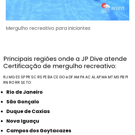
Mergulho recreativo para iniciantes
Principais regiões onde a JP Dive atende
Certificação de mergulho recreativo:
RJ
MG
ES
SP
PR
SC
RS
PE
BA
CE
GO e DF
AM
PA
AC
AL
AP
MA
MT
MS
PB
PI
RN
RO
RR
SE
TO
Rio de Janeiro
São Gonçalo
Duque de Caxias
Nova Iguaçu
Campos dos Goytacazes