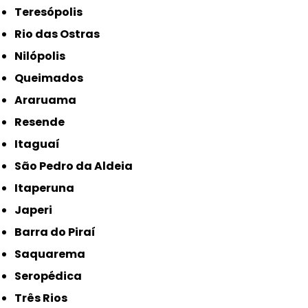
Teresópolis
Rio das Ostras
Nilópolis
Queimados
Araruama
Resende
Itaguaí
São Pedro da Aldeia
Itaperuna
Japeri
Barra do Piraí
Saquarema
Seropédica
Três Rios