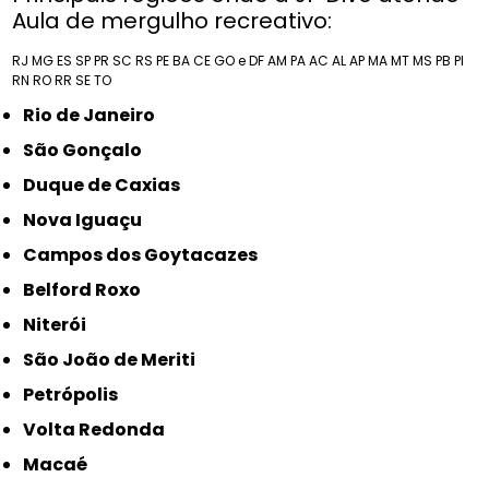
Aula de mergulho recreativo:
RJ
MG
ES
SP
PR
SC
RS
PE
BA
CE
GO e DF
AM
PA
AC
AL
AP
MA
MT
MS
PB
PI
RN
RO
RR
SE
TO
Rio de Janeiro
São Gonçalo
Duque de Caxias
Nova Iguaçu
Campos dos Goytacazes
Belford Roxo
Niterói
São João de Meriti
Petrópolis
Volta Redonda
Macaé