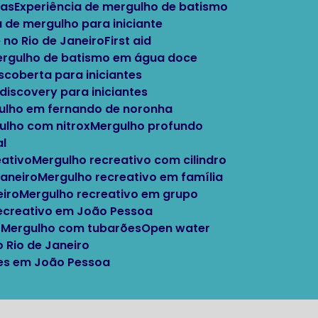
tas
Experiência de mergulho de batismo
a de mergulho para iniciante
 no Rio de Janeiro
First aid
Mergulho de batismo em água doce
escoberta para iniciantes
 discovery para iniciantes
gulho em fernando de noronha
gulho com nitrox
Mergulho profundo
al
eativo
Mergulho recreativo com cilindro
Janeiro
Mergulho recreativo em família
eiro
Mergulho recreativo em grupo
recreativo em João Pessoa
o
Mergulho com tubarões
Open water
o Rio de Janeiro
ntes em João Pessoa