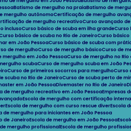
ismo de mergulho em João Pessoa
Batismo de mergulh
Pessoa
Batismo de mergulho na praia
Batismo de mergu
 de mergulho autônomo
Certificação de mergulho ava
ertificação de mergulho recreativo
Curso avançado d
o incluso
Curso básico de scuba em ilha grande
Curso
Curso básico de scuba no Rio de Janeiro
Curso básic
 mar em João Pessoa
Curso básico de scuba com práti
urso de mergulho
Curso de mergulho básico
Curso de m
de mergulho em João Pessoa
Curso de mergulho no Rio
 mergulho scuba
Curso de mergulho scuba em João Pe
iro
Curso de primeiros socorros para mergulho
Curso
de scuba no Rio de Janeiro
Curso de scuba perto de m
emaster em João Pessoa
Divemaster no Rio de Janeiro
a de mergulho recreativo em João Pessoa
Empresas d
 avançado
Escola de mergulho com certificação interna
ter
Escola de mergulho com curso rescue diver
Escola 
la de mergulho para iniciantes em João Pessoa
io de Janeiro
Escola de mergulho em João Pessoa
Esco
 de mergulho profissional
Escola de mergulho profissi