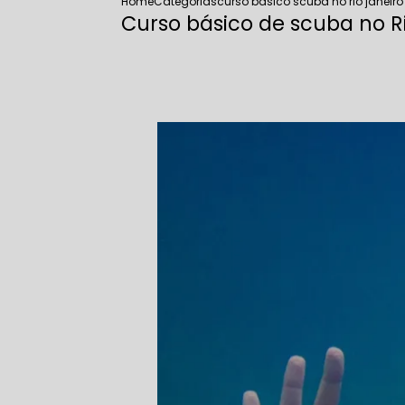
Home
Categorias
curso basico scuba no rio janeiro
Curso básico de scuba no R