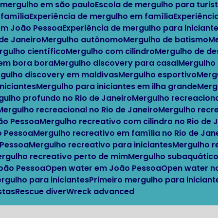
e mergulho em são paulo
Escola de mergulho para turis
 família
Experiência de mergulho em família
Experiênci
 em João Pessoa
Experiência de mergulho para iniciante
o de Janeiro
Mergulho autônomo
Mergulho de batismo
ergulho científico
Mergulho com cilindro
Mergulho de d
 em bora bora
Mergulho discovery para casal
Mergulho
ergulho discovery em maldivas
Mergulho esportivo
Mer
iniciantes
Mergulho para iniciantes em ilha grande
Mer
rgulho profundo no Rio de Janeiro
Mergulho recreacion
Mergulho recreacional no Rio de Janeiro
Mergulho recr
oão Pessoa
Mergulho recreativo com cilindro no Rio de 
o Pessoa
Mergulho recreativo em família no Rio de Jan
 Pessoa
Mergulho recreativo para iniciantes
Mergulho 
Mergulho recreativo perto de mim
Mergulho subaquátic
João Pessoa
Open water em João Pessoa
Open water n
ergulho para iniciantes
Primeiro mergulho para inicia
stas
Rescue diver
Wreck advanced