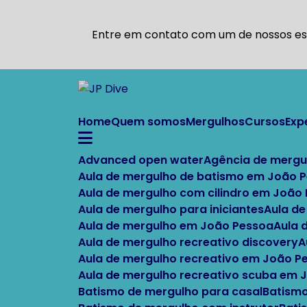
Entre em contato com um de nossos esp
Home
Quem somos
Mergulhos
Cursos
Ex
Advanced open water
Agência de mergu
Aula de mergulho de batismo em João 
Aula de mergulho com cilindro em João
Aula de mergulho para iniciantes
Aula d
Aula de mergulho em João Pessoa
Aula
Aula de mergulho recreativo discovery
Aula de mergulho recreativo em João P
Aula de mergulho recreativo scuba em
Batismo de mergulho para casal
Batism