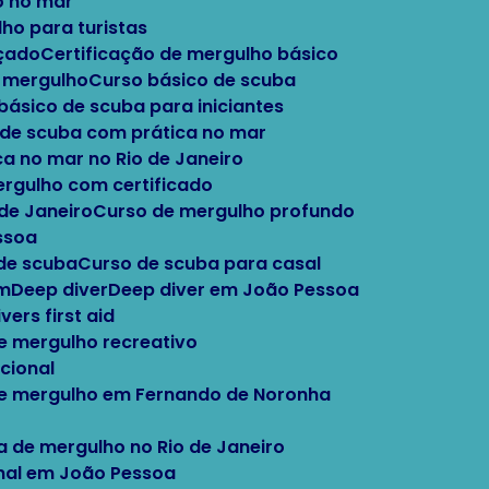
o no mar
lho para turistas
nçado
Certificação de mergulho básico
e mergulho
Curso básico de scuba
 básico de scuba para iniciantes
o de scuba com prática no mar
ca no mar no Rio de Janeiro
ergulho com certificado
 de Janeiro
Curso de mergulho profundo
ssoa
 de scuba
Curso de scuba para casal
im
Deep diver
Deep diver em João Pessoa
Divers first aid
e mergulho recreativo
cional
de mergulho em Fernando de Noronha
la de mergulho no Rio de Janeiro
onal em João Pessoa