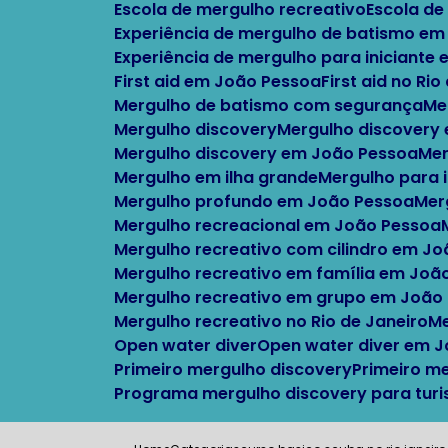
Escola de mergulho recreativo
Escola d
Experiência de mergulho de batismo em
Experiência de mergulho para iniciante
First aid em João Pessoa
First aid no Ri
Mergulho de batismo com segurança
M
Mergulho discovery
Mergulho discovery
Mergulho discovery em João Pessoa
M
Mergulho em ilha grande
Mergulho para 
Mergulho profundo em João Pessoa
Me
Mergulho recreacional em João Pessoa
Mergulho recreativo com cilindro em J
Mergulho recreativo em família em Joã
Mergulho recreativo em grupo em João
Mergulho recreativo no Rio de Janeiro
Open water diver
Open water diver em 
Primeiro mergulho discovery
Primeiro m
Programa mergulho discovery para turi