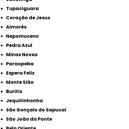
Tupaciguara
Coração de Jesus
Aimorés
Nepomuceno
Pedra Azul
Minas Novas
Paraopeba
Espera Feliz
Monte Sião
Buritis
Jequitinhonha
São Gonçalo do Sapucaí
São João da Ponte
Belo Oriente