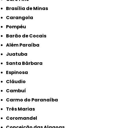
Brasília de Minas
Carangola
Pompéu
Barão de Cocais
Além Paraíba
Juatuba
Santa Bárbara
Espinosa
Cláudio
Cambuí
Carmo do Paranaíba
Três Marias
Coromandel
Conceição das Alagoas