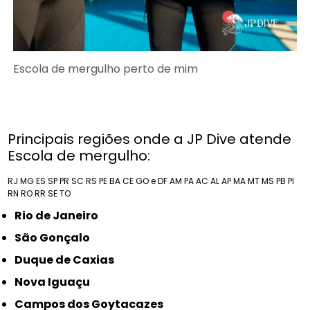
Escola de mergulho perto de mim
Principais regiões onde a JP Dive atende
Escola de mergulho:
RJ
MG
ES
SP
PR
SC
RS
PE
BA
CE
GO e DF
AM
PA
AC
AL
AP
MA
MT
MS
PB
PI
RN
RO
RR
SE
TO
Rio de Janeiro
São Gonçalo
Duque de Caxias
Nova Iguaçu
Campos dos Goytacazes