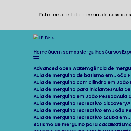
Entre em contato com um de nossos esp
Home
Quem somos
Mergulhos
Cursos
Ex
Advanced open water
Agência de mergu
Aula de mergulho de batismo em João 
Aula de mergulho com cilindro em João
Aula de mergulho para iniciantes
Aula d
Aula de mergulho em João Pessoa
Aula
Aula de mergulho recreativo discovery
Aula de mergulho recreativo em João P
Aula de mergulho recreativo scuba em
Batismo de mergulho para casal
Batism