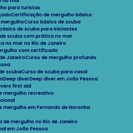
o no mar
lho para turistas
nçado
Certificação de mergulho básico
e mergulho
Curso básico de scuba
 básico de scuba para iniciantes
o de scuba com prática no mar
ca no mar no Rio de Janeiro
ergulho com certificado
 de Janeiro
Curso de mergulho profundo
ssoa
 de scuba
Curso de scuba para casal
im
Deep diver
Deep diver em João Pessoa
Divers first aid
e mergulho recreativo
cional
de mergulho em Fernando de Noronha
la de mergulho no Rio de Janeiro
onal em João Pessoa