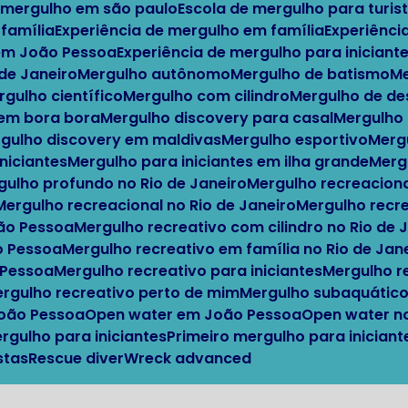
e mergulho em são paulo
Escola de mergulho para turis
 família
Experiência de mergulho em família
Experiênci
 em João Pessoa
Experiência de mergulho para iniciante
o de Janeiro
Mergulho autônomo
Mergulho de batismo
ergulho científico
Mergulho com cilindro
Mergulho de d
 em bora bora
Mergulho discovery para casal
Mergulho
ergulho discovery em maldivas
Mergulho esportivo
Mer
iniciantes
Mergulho para iniciantes em ilha grande
Mer
rgulho profundo no Rio de Janeiro
Mergulho recreacion
Mergulho recreacional no Rio de Janeiro
Mergulho recr
oão Pessoa
Mergulho recreativo com cilindro no Rio de 
o Pessoa
Mergulho recreativo em família no Rio de Jan
 Pessoa
Mergulho recreativo para iniciantes
Mergulho 
Mergulho recreativo perto de mim
Mergulho subaquátic
João Pessoa
Open water em João Pessoa
Open water n
ergulho para iniciantes
Primeiro mergulho para inicia
stas
Rescue diver
Wreck advanced