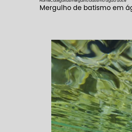
Home
Categorias
mergulho batismo agua doce
Mergulho de batismo em á