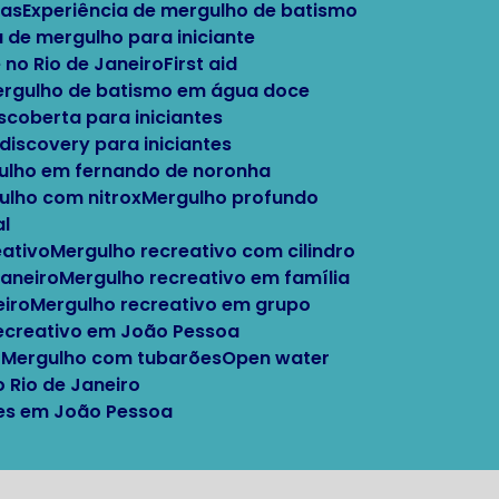
tas
Experiência de mergulho de batismo
a de mergulho para iniciante
 no Rio de Janeiro
First aid
Mergulho de batismo em água doce
escoberta para iniciantes
 discovery para iniciantes
gulho em fernando de noronha
gulho com nitrox
Mergulho profundo
al
eativo
Mergulho recreativo com cilindro
Janeiro
Mergulho recreativo em família
eiro
Mergulho recreativo em grupo
recreativo em João Pessoa
o
Mergulho com tubarões
Open water
o Rio de Janeiro
ntes em João Pessoa