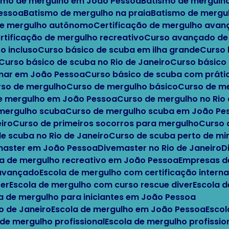
ismo de mergulho em João Pessoa
Batismo de mergulh
Pessoa
Batismo de mergulho na praia
Batismo de mergu
 de mergulho autônomo
Certificação de mergulho ava
ertificação de mergulho recreativo
Curso avançado d
o incluso
Curso básico de scuba em ilha grande
Curso
Curso básico de scuba no Rio de Janeiro
Curso básic
 mar em João Pessoa
Curso básico de scuba com práti
urso de mergulho
Curso de mergulho básico
Curso de m
de mergulho em João Pessoa
Curso de mergulho no Rio
 mergulho scuba
Curso de mergulho scuba em João Pe
iro
Curso de primeiros socorros para mergulho
Curso
de scuba no Rio de Janeiro
Curso de scuba perto de m
emaster em João Pessoa
Divemaster no Rio de Janeiro
a de mergulho recreativo em João Pessoa
Empresas d
 avançado
Escola de mergulho com certificação interna
ter
Escola de mergulho com curso rescue diver
Escola 
la de mergulho para iniciantes em João Pessoa
io de Janeiro
Escola de mergulho em João Pessoa
Esco
 de mergulho profissional
Escola de mergulho profissi