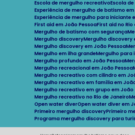
Escola de mergulho recreativo
Escola d
Experiência de mergulho de batismo em
Experiência de mergulho para iniciante
First aid em João Pessoa
First aid no Ri
Mergulho de batismo com segurança
M
Mergulho discovery
Mergulho discovery
Mergulho discovery em João Pessoa
M
Mergulho em ilha grande
Mergulho para 
Mergulho profundo em João Pessoa
Me
Mergulho recreacional em João Pessoa
Mergulho recreativo com cilindro em J
Mergulho recreativo em família em Joã
Mergulho recreativo em grupo em João
Mergulho recreativo no Rio de Janeiro
Open water diver
Open water diver em 
Primeiro mergulho discovery
Primeiro m
Programa mergulho discovery para turi