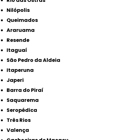
Rio das Ostras
Nilópolis
Queimados
Araruama
Resende
Itaguaí
São Pedro da Aldeia
Itaperuna
Japeri
Barra do Piraí
Saquarema
Seropédica
Três Rios
Valença