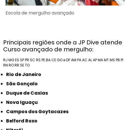
Escola de mergulho avançado
Principais regiões onde a JP Dive atende
Curso avançado de mergulho:
RJ
MG
ES
SP
PR
SC
RS
PE
BA
CE
GO e DF
AM
PA
AC
AL
AP
MA
MT
MS
PB
PI
RN
RO
RR
SE
TO
Rio de Janeiro
São Gonçalo
Duque de Caxias
Nova Iguaçu
Campos dos Goytacazes
Belford Roxo