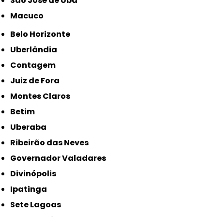
São José de Ubá
Macuco
Belo Horizonte
Uberlândia
Contagem
Juiz de Fora
Montes Claros
Betim
Uberaba
Ribeirão das Neves
Governador Valadares
Divinópolis
Ipatinga
Sete Lagoas