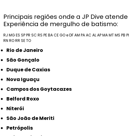
Principais regiões onde a JP Dive atende
Experiência de mergulho de batismo:
RJ
MG
ES
SP
PR
SC
RS
PE
BA
CE
GO e DF
AM
PA
AC
AL
AP
MA
MT
MS
PB
PI
RN
RO
RR
SE
TO
Rio de Janeiro
São Gonçalo
Duque de Caxias
Nova Iguaçu
Campos dos Goytacazes
Belford Roxo
Niterói
São João de Meriti
Petrópolis