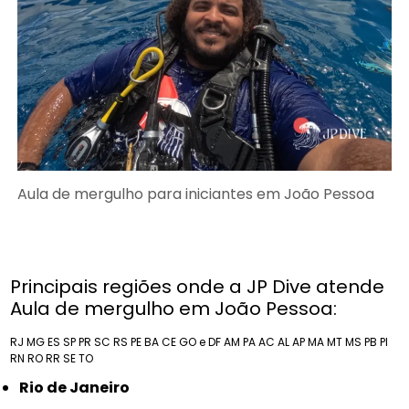
Aula de mergulho para iniciantes em João Pessoa
Principais regiões onde a JP Dive atende
Aula de mergulho em João Pessoa:
RJ
MG
ES
SP
PR
SC
RS
PE
BA
CE
GO e DF
AM
PA
AC
AL
AP
MA
MT
MS
PB
PI
RN
RO
RR
SE
TO
Rio de Janeiro