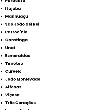
Paracatu
Itajubá
Manhuaçu
São João del Rei
Patrocínio
Caratinga
Unaí
Esmeraldas
Timóteo
Curvelo
João Monlevade
Alfenas
Viçosa
Três Corações