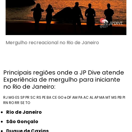
Mergulho recreacional no Rio de Janeiro
Principais regiões onde a JP Dive atende
Experiência de mergulho para iniciante
no Rio de Janeiro:
RJ
MG
ES
SP
PR
SC
RS
PE
BA
CE
GO e DF
AM
PA
AC
AL
AP
MA
MT
MS
PB
PI
RN
RO
RR
SE
TO
Rio de Janeiro
São Gonçalo
Duque de Caxias