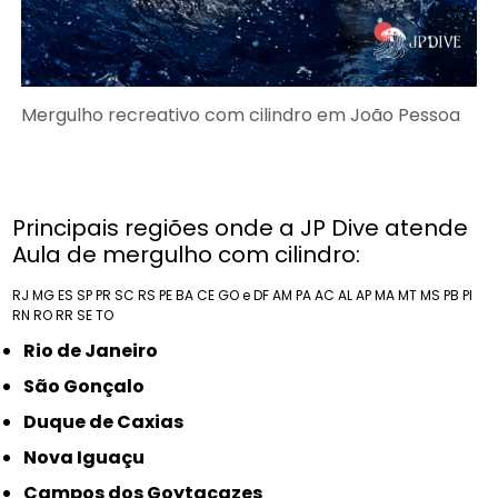
Mergulho recreativo com cilindro em João Pessoa
Principais regiões onde a JP Dive atende
Aula de mergulho com cilindro:
RJ
MG
ES
SP
PR
SC
RS
PE
BA
CE
GO e DF
AM
PA
AC
AL
AP
MA
MT
MS
PB
PI
RN
RO
RR
SE
TO
Rio de Janeiro
São Gonçalo
Duque de Caxias
Nova Iguaçu
Campos dos Goytacazes