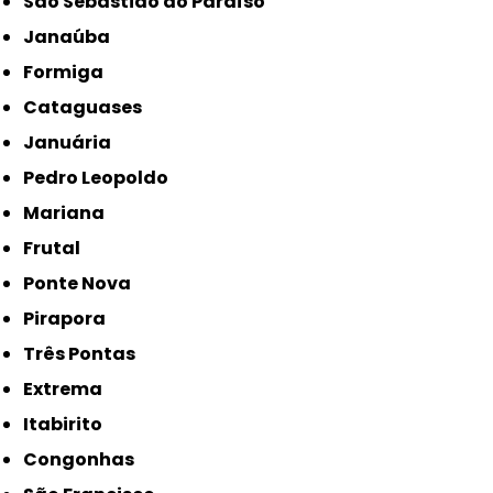
São Sebastião do Paraíso
Janaúba
Formiga
Cataguases
Januária
Pedro Leopoldo
Mariana
Frutal
Ponte Nova
Pirapora
Três Pontas
Extrema
Itabirito
Congonhas