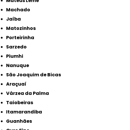
Mateus Leme
Machado
Jaíba
Matozinhos
Porteirinha
Sarzedo
Piumhi
Nanuque
São Joaquim de Bicas
Araçuaí
Várzea da Palma
Taiobeiras
Itamarandiba
Guanhães