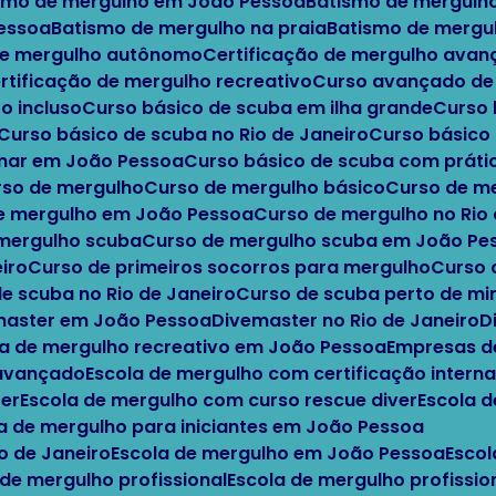
ismo de mergulho em João Pessoa
Batismo de mergulh
Pessoa
Batismo de mergulho na praia
Batismo de mergu
 de mergulho autônomo
Certificação de mergulho ava
ertificação de mergulho recreativo
Curso avançado d
o incluso
Curso básico de scuba em ilha grande
Curso
Curso básico de scuba no Rio de Janeiro
Curso básic
 mar em João Pessoa
Curso básico de scuba com práti
urso de mergulho
Curso de mergulho básico
Curso de m
de mergulho em João Pessoa
Curso de mergulho no Rio
 mergulho scuba
Curso de mergulho scuba em João Pe
iro
Curso de primeiros socorros para mergulho
Curso
de scuba no Rio de Janeiro
Curso de scuba perto de m
emaster em João Pessoa
Divemaster no Rio de Janeiro
a de mergulho recreativo em João Pessoa
Empresas d
 avançado
Escola de mergulho com certificação interna
ter
Escola de mergulho com curso rescue diver
Escola 
la de mergulho para iniciantes em João Pessoa
io de Janeiro
Escola de mergulho em João Pessoa
Esco
 de mergulho profissional
Escola de mergulho profissi