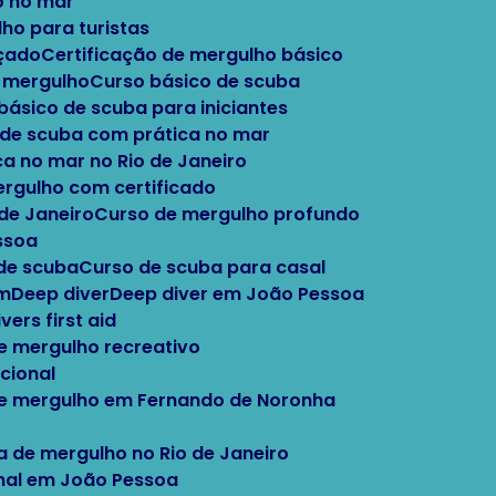
o no mar
lho para turistas
nçado
Certificação de mergulho básico
e mergulho
Curso básico de scuba
 básico de scuba para iniciantes
o de scuba com prática no mar
ca no mar no Rio de Janeiro
ergulho com certificado
 de Janeiro
Curso de mergulho profundo
ssoa
 de scuba
Curso de scuba para casal
im
Deep diver
Deep diver em João Pessoa
Divers first aid
e mergulho recreativo
cional
de mergulho em Fernando de Noronha
la de mergulho no Rio de Janeiro
onal em João Pessoa