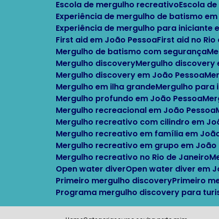
Escola de mergulho recreativo
Escola d
Experiência de mergulho de batismo em
Experiência de mergulho para iniciante
First aid em João Pessoa
First aid no Ri
Mergulho de batismo com segurança
M
Mergulho discovery
Mergulho discovery
Mergulho discovery em João Pessoa
M
Mergulho em ilha grande
Mergulho para 
Mergulho profundo em João Pessoa
Me
Mergulho recreacional em João Pessoa
Mergulho recreativo com cilindro em J
Mergulho recreativo em família em Joã
Mergulho recreativo em grupo em João
Mergulho recreativo no Rio de Janeiro
Open water diver
Open water diver em 
Primeiro mergulho discovery
Primeiro m
Programa mergulho discovery para turi