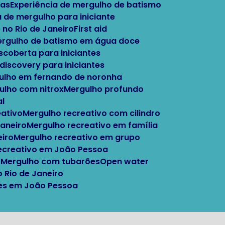
tas
Experiência de mergulho de batismo
a de mergulho para iniciante
 no Rio de Janeiro
First aid
Mergulho de batismo em água doce
escoberta para iniciantes
 discovery para iniciantes
gulho em fernando de noronha
gulho com nitrox
Mergulho profundo
al
eativo
Mergulho recreativo com cilindro
Janeiro
Mergulho recreativo em família
eiro
Mergulho recreativo em grupo
recreativo em João Pessoa
o
Mergulho com tubarões
Open water
o Rio de Janeiro
ntes em João Pessoa