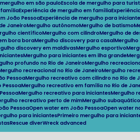
e mergulho em são paulo
Escola de mergulho para turis
 família
Experiência de mergulho em família
Experiênci
 em João Pessoa
Experiência de mergulho para iniciante
o de Janeiro
Mergulho autônomo
Mergulho de batismo
ergulho científico
Mergulho com cilindro
Mergulho de d
 em bora bora
Mergulho discovery para casal
Mergulho
ergulho discovery em maldivas
Mergulho esportivo
Mer
iniciantes
Mergulho para iniciantes em ilha grande
Mer
rgulho profundo no Rio de Janeiro
Mergulho recreacion
Mergulho recreacional no Rio de Janeiro
Mergulho recr
oão Pessoa
Mergulho recreativo com cilindro no Rio de 
o Pessoa
Mergulho recreativo em família no Rio de Jan
 Pessoa
Mergulho recreativo para iniciantes
Mergulho 
Mergulho recreativo perto de mim
Mergulho subaquátic
João Pessoa
Open water em João Pessoa
Open water n
ergulho para iniciantes
Primeiro mergulho para inicia
stas
Rescue diver
Wreck advanced