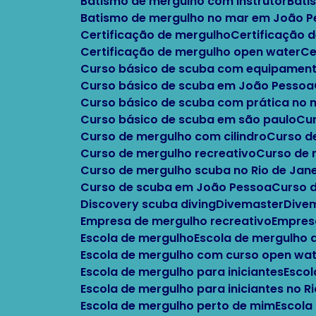
Batismo de mergulho com instrutor
Bat
Batismo de mergulho no mar em João 
Certificação de mergulho
Certificação
Certificação de mergulho open water
C
Curso básico de scuba com equipament
Curso básico de scuba em João Pessoa
Curso básico de scuba com prática no
Curso básico de scuba em são paulo
C
Curso de mergulho com cilindro
Curso 
Curso de mergulho recreativo
Curso de
Curso de mergulho scuba no Rio de Jane
Curso de scuba em João Pessoa
Curso 
Discovery scuba diving
Divemaster
Div
Empresa de mergulho recreativo
Empres
Escola de mergulho
Escola de mergulho
Escola de mergulho com curso open wa
Escola de mergulho para iniciantes
Esco
Escola de mergulho para iniciantes no R
Escola de mergulho perto de mim
Escola