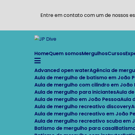
Entre em contato com um de nossos esp
Home
Quem somos
Mergulhos
Cursos
Ex
Advanced open water
Agência de mergu
Aula de mergulho de batismo em João 
Aula de mergulho com cilindro em João
Aula de mergulho para iniciantes
Aula d
Aula de mergulho em João Pessoa
Aula
Aula de mergulho recreativo discovery
Aula de mergulho recreativo em João P
Aula de mergulho recreativo scuba em
Batismo de mergulho para casal
Batism