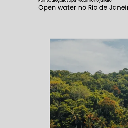
Home
Categorias
open water no rio janeiro
Open water no Rio de Janei