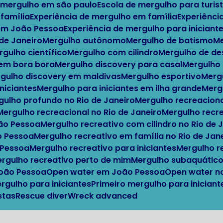
e mergulho em são paulo
Escola de mergulho para turis
 família
Experiência de mergulho em família
Experiênci
 em João Pessoa
Experiência de mergulho para iniciante
o de Janeiro
Mergulho autônomo
Mergulho de batismo
ergulho científico
Mergulho com cilindro
Mergulho de d
 em bora bora
Mergulho discovery para casal
Mergulho
ergulho discovery em maldivas
Mergulho esportivo
Mer
iniciantes
Mergulho para iniciantes em ilha grande
Mer
rgulho profundo no Rio de Janeiro
Mergulho recreacion
Mergulho recreacional no Rio de Janeiro
Mergulho recr
oão Pessoa
Mergulho recreativo com cilindro no Rio de 
o Pessoa
Mergulho recreativo em família no Rio de Jan
 Pessoa
Mergulho recreativo para iniciantes
Mergulho 
Mergulho recreativo perto de mim
Mergulho subaquátic
João Pessoa
Open water em João Pessoa
Open water n
ergulho para iniciantes
Primeiro mergulho para inicia
stas
Rescue diver
Wreck advanced