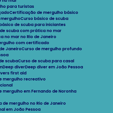
o no mar
lho para turistas
nçado
Certificação de mergulho básico
e mergulho
Curso básico de scuba
 básico de scuba para iniciantes
o de scuba com prática no mar
ca no mar no Rio de Janeiro
ergulho com certificado
 de Janeiro
Curso de mergulho profundo
ssoa
 de scuba
Curso de scuba para casal
im
Deep diver
Deep diver em João Pessoa
Divers first aid
e mergulho recreativo
cional
de mergulho em Fernando de Noronha
la de mergulho no Rio de Janeiro
onal em João Pessoa