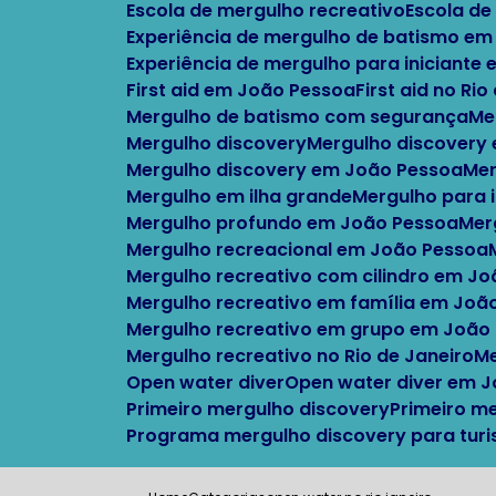
Escola de mergulho recreativo
Escola d
Experiência de mergulho de batismo em
Experiência de mergulho para iniciante
First aid em João Pessoa
First aid no Ri
Mergulho de batismo com segurança
M
Mergulho discovery
Mergulho discovery
Mergulho discovery em João Pessoa
M
Mergulho em ilha grande
Mergulho para 
Mergulho profundo em João Pessoa
Me
Mergulho recreacional em João Pessoa
Mergulho recreativo com cilindro em J
Mergulho recreativo em família em Joã
Mergulho recreativo em grupo em João
Mergulho recreativo no Rio de Janeiro
Open water diver
Open water diver em 
Primeiro mergulho discovery
Primeiro m
Programa mergulho discovery para turi