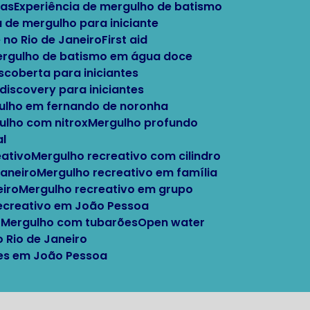
tas
Experiência de mergulho de batismo
a de mergulho para iniciante
 no Rio de Janeiro
First aid
Mergulho de batismo em água doce
escoberta para iniciantes
 discovery para iniciantes
gulho em fernando de noronha
gulho com nitrox
Mergulho profundo
al
eativo
Mergulho recreativo com cilindro
Janeiro
Mergulho recreativo em família
eiro
Mergulho recreativo em grupo
recreativo em João Pessoa
o
Mergulho com tubarões
Open water
o Rio de Janeiro
ntes em João Pessoa