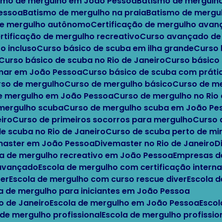
ismo de mergulho em João Pessoa
Batismo de mergulh
Pessoa
Batismo de mergulho na praia
Batismo de mergu
 de mergulho autônomo
Certificação de mergulho ava
ertificação de mergulho recreativo
Curso avançado d
o incluso
Curso básico de scuba em ilha grande
Curso
Curso básico de scuba no Rio de Janeiro
Curso básic
 mar em João Pessoa
Curso básico de scuba com práti
urso de mergulho
Curso de mergulho básico
Curso de m
de mergulho em João Pessoa
Curso de mergulho no Rio
 mergulho scuba
Curso de mergulho scuba em João Pe
iro
Curso de primeiros socorros para mergulho
Curso
de scuba no Rio de Janeiro
Curso de scuba perto de m
emaster em João Pessoa
Divemaster no Rio de Janeiro
a de mergulho recreativo em João Pessoa
Empresas d
 avançado
Escola de mergulho com certificação interna
ter
Escola de mergulho com curso rescue diver
Escola 
la de mergulho para iniciantes em João Pessoa
io de Janeiro
Escola de mergulho em João Pessoa
Esco
 de mergulho profissional
Escola de mergulho profissi