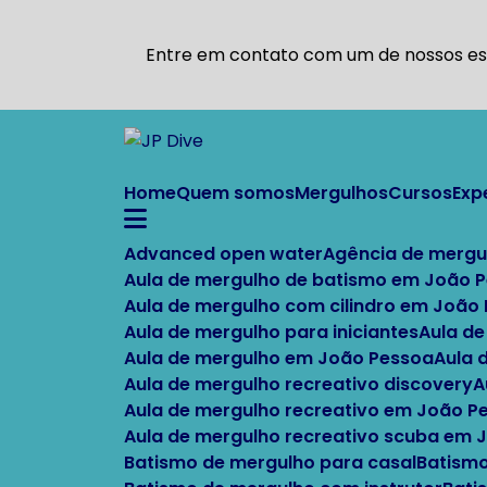
Entre em contato com um de nossos esp
Home
Quem somos
Mergulhos
Cursos
Ex
Advanced open water
Agência de mergu
Aula de mergulho de batismo em João 
Aula de mergulho com cilindro em João
Aula de mergulho para iniciantes
Aula d
Aula de mergulho em João Pessoa
Aula
Aula de mergulho recreativo discovery
Aula de mergulho recreativo em João P
Aula de mergulho recreativo scuba em
Batismo de mergulho para casal
Batism